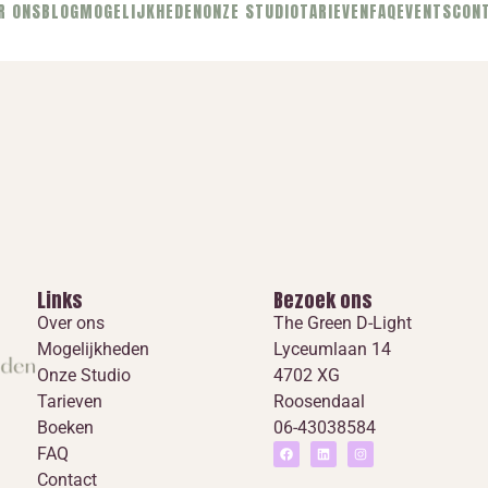
R ONS
BLOG
MOGELIJKHEDEN
ONZE STUDIO
TARIEVEN
FAQ
EVENTS
CON
Links
Bezoek ons
Over ons
The Green D-Light
Mogelijkheden
Lyceumlaan 14
Onze Studio
4702 XG
Tarieven
Roosendaal
Boeken
06-43038584
FAQ
Contact