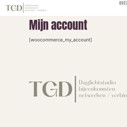
OVE
Mijn account
[woocommerce_my_account]