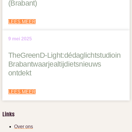
(Brabant)
LEES MEER
9 mei 2025
The Green D-Light: dé daglichtstudio in
Brabant waar je altijd iets nieuws
ontdekt
LEES MEER
Links
Over ons