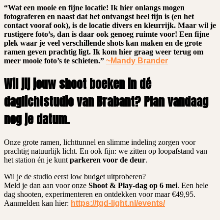
“Wat een mooie en fijne locatie! Ik hier onlangs mogen
fotograferen en naast dat het ontvangst heel fijn is (en het
contact vooraf ook), is de locatie divers en kleurrijk. Maar wil je
rustigere foto’s, dan is daar ook genoeg ruimte voor! Een fijne
plek waar je veel verschillende shots kan maken en de grote
ramen geven prachtig ligt. Ik kom hier graag weer terug om
meer mooie foto’s te schieten.”
~Mandy Brander
Wil jij jouw shoot boeken in dé
daglichtstudio van Brabant? Plan vandaag
nog je datum.
Onze grote ramen, lichttunnel en slimme indeling zorgen voor
prachtig natuurlijk licht. En ook fijn: we zitten op loopafstand van
het station én je kunt
parkeren voor de deur
.
Wil je de studio eerst low budget uitproberen?
Meld je dan aan voor onze
Shoot & Play-dag op 6 mei
. Een hele
dag shooten, experimenteren en ontdekken voor maar €49,95.
Aanmelden kan hier:
https://tgd-light.nl/events/