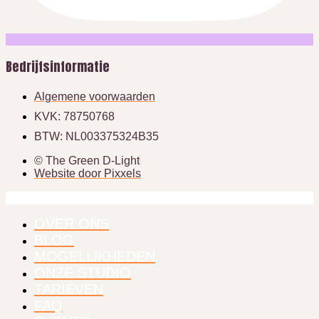
Bedrijfsinformatie
Algemene voorwaarden
KVK: 78750768
BTW: NL003375324B35
© The Green D-Light
Website door Pixxels
OVER ONS
BLOG
MOGELIJKHEDEN
ONZE STUDIO
TARIEVEN
FAQ