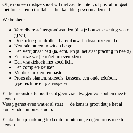
Of je nou een rustige shoot wil met zachte tinten, of juist all-in gaat
met fuchsia en retro flair — het kán hier gewoon allemaal.
We hebben:
Verrijdbare achtergrondwanden (dus je bouwt je setting waar
jij wil)
Drie achtergrondrollen: babyblauw, fuchsia roze en lila
Neutrale muren in wit en beige
Een verrijdbaar bad (ja, echt. En ja, het staat prachtig in beeld)
Een roze wc (je móet ‘m even zien)
Een visagiehoek met goed licht
Een complete keuken
Meubels in kleur én basic
Props als planten, spiegels, kussens, een oude telefoon,
typemachine en platenspeler
En het mooiste? Je hoeft echt geen vrachtwagen vol spullen mee te
nemen.
Vraag gerust even wat er al staat — de kans is groot dat je het al
kunt vinden in onze studio.
En dan heb je ook nog lekker de ruimte om je eigen props mee te
nemen.