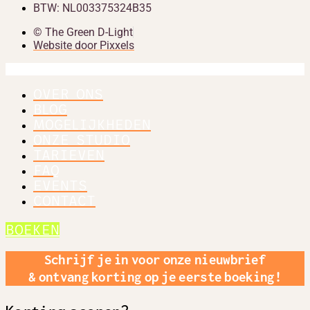
BTW: NL003375324B35
© The Green D-Light
Website door Pixxels
OVER ONS
BLOG
MOGELIJKHEDEN
ONZE STUDIO
TARIEVEN
FAQ
EVENTS
CONTACT
BOEKEN
Schrijf je in voor onze nieuwbrief
& ontvang korting op je eerste boeking!